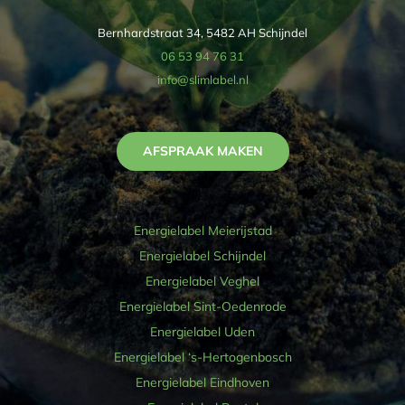
Bernhardstraat 34, 5482 AH Schijndel
06 53 94 76 31
info@slimlabel.nl
AFSPRAAK MAKEN
Energielabel Meierijstad
Energielabel Schijndel
Energielabel Veghel
Energielabel Sint-Oedenrode
Energielabel Uden
Energielabel ‘s-Hertogenbosch
Energielabel Eindhoven